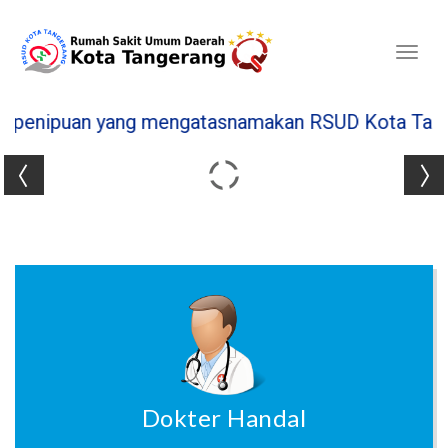
Toggl
naviga
 yang mengatasnamakan RSUD Kota Tangerang ♦
Dokter Handal