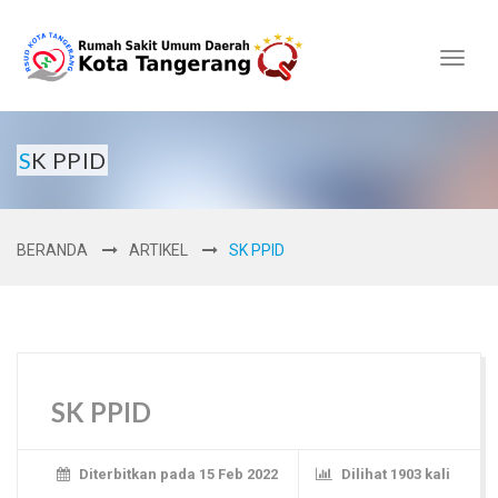
Toggl
naviga
SK PPID
BERANDA
ARTIKEL
SK PPID
SK PPID
Diterbitkan pada 15 Feb 2022
Dilihat 1903 kali