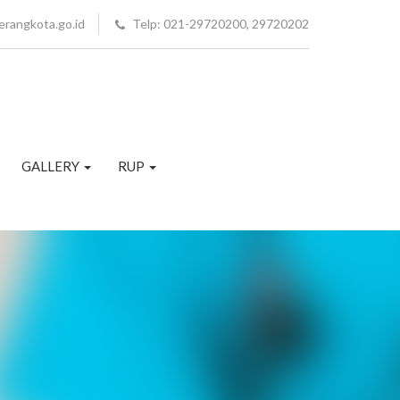
erangkota.go.id
Telp: 021-29720200, 29720202
GALLERY
RUP