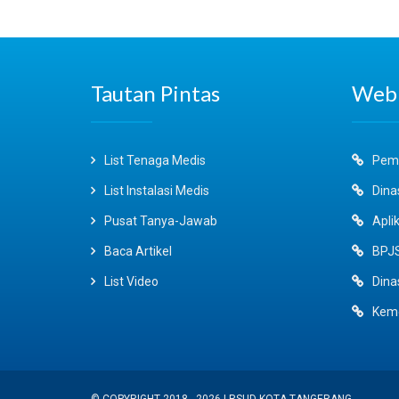
Tautan Pintas
Web 
List Tenaga Medis
Peme
List Instalasi Medis
Dina
Pusat Tanya-Jawab
Aplik
Baca Artikel
BPJS
List Video
Dina
Keme
© COPYRIGHT 2018 - 2026 | RSUD KOTA TANGERANG