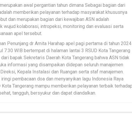
 merupakan awal pergantian tahun dimana Sebagai bagian dari
 adalah memberikan pelayanan terhadap masyarakat khususnya
sebut dan merupakan bagian dari kewajiban ASN adalah
 wujud kolaborasi, intropeksi, monitoring dan evaluasi serta
sanaan apel tersebut.
an Penunjang dr Arnita Harahap apel pagi pertama di tahun 2024
l 7.30 WIB bertempat di halaman lantai 3 RSUD Kota Tangerang
an dari bapak Sekretaris Daerah Kota Tangerang bahwa ASN tidak
uka informasi yang disampaikan didepan seluruh manajemen
 Direksi, Kepala Instalasi dan Ruangan serta staf manajemen.
i iringi pembacaan doa dan menyanyikan lagu Indonesia Raya
D Kota Tangerang mampu memberikan pelayanan terbaik terhada
ehat, tangguh, bersyukur dan dapat diandalkan.