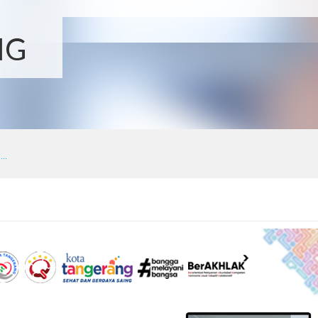
NG
..