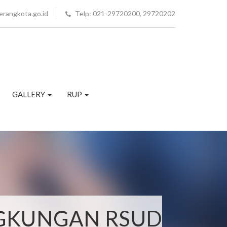
erangkota.go.id
Telp: 021-29720200, 29720202
GALLERY
RUP