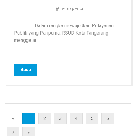
21 Sep 2024
Dalam rangka mewujudkan Pelayanan
Publik yang Paripurna, RSUD Kota Tangerang
menggelar ...
Baca
«
1
2
3
4
5
6
7
»